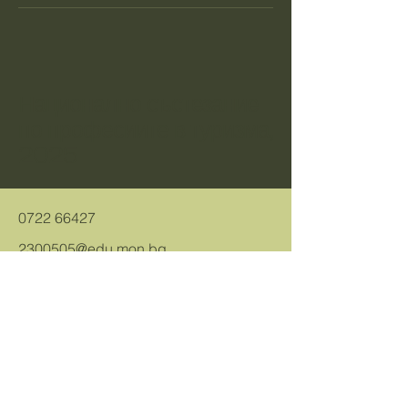
Национално състезание
по професиите в туризма,
2025
0722 66427
2300505@edu.mon.bg