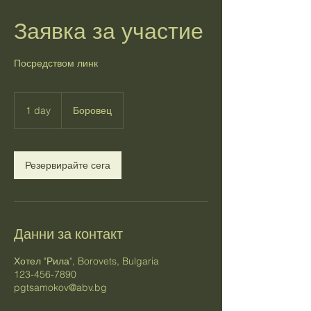
Заявка за участие
Посредством линк
1 day
1
Боровец
d
a
Резервирайте сега
Данни за контакт
Хотел "Рила", Borovets, Bulgaria
123-456-7890
pgtsamokov@abv.bg