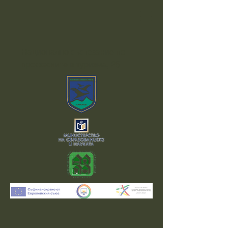
Национално състезание по
професиите в туризма, 25